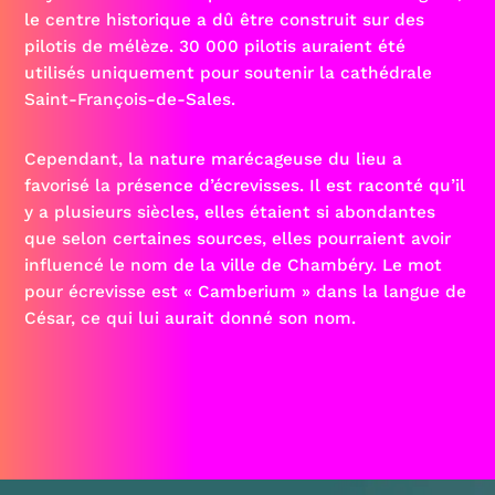
le centre historique a dû être construit sur des
pilotis de mélèze. 30 000 pilotis auraient été
utilisés uniquement pour soutenir la cathédrale
Saint-François-de-Sales.
Cependant, la nature marécageuse du lieu a
favorisé la présence d’écrevisses. Il est raconté qu’il
y a plusieurs siècles, elles étaient si abondantes
que selon certaines sources, elles pourraient avoir
influencé le nom de la ville de Chambéry. Le mot
pour écrevisse est « Camberium » dans la langue de
César, ce qui lui aurait donné son nom.